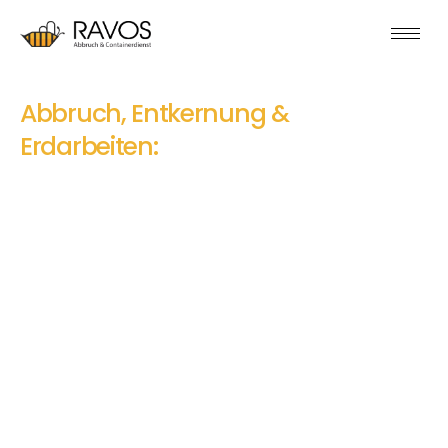
Abbruch, Entkernung &
Erdarbeiten:
Ihr Profi
Abbruchunternehmen in Köln &
NRW
Zuverlässiger Rückbau in Köln und ganz
Nordrhein-Westfalen: Termingerecht, sicher
und präzise – von der sanften Demontage
Ihres Einfamilienhauses bis zum
umfassenden Industriekomplex. Setzen Sie
auf über 20 Jahre Expertise und innovative
Technik für Ihren maßgeschneiderten
Rückbau-Projekt.