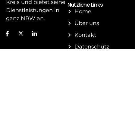
Kreis und bietet seine
Nützliche Links
Dienstleistungen in
Home
ganz NRW an.
Über uns
Kontakt
Datenschutz
Impressum
AGB
Blogs
Sitemap
Bürozeiten
Wir haben zu folgenden
Zeiten geöffnet:
Mo. – Fr.: 07.30 – 16.30
Uhr