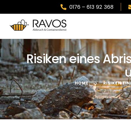
0176 – 613 92 368
Risiken eines Ab
u
HOME
RISIKEN EI