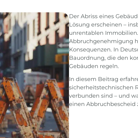
Der Abriss eines Gebäud
Lösung erscheinen – insb
unrentablen Immobilien.
Abbruchgenehmigung han
Konsequenzen. In Deutsc
Bauordnung, die den kon
Gebäuden regeln.
In diesem Beitrag erfahre
sicherheitstechnischen 
verbunden sind – und wa
einen Abbruchbescheid 