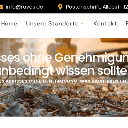
info@ravos.de
Postanschrift: Alleestr. 
Home
Unsere Standorte
Kontakt
risses ohne Genehmigu
nbedingt wissen sollt
NES ABRISSES OHNE GENEHMIGUNG: WAS BAUHERREN UN